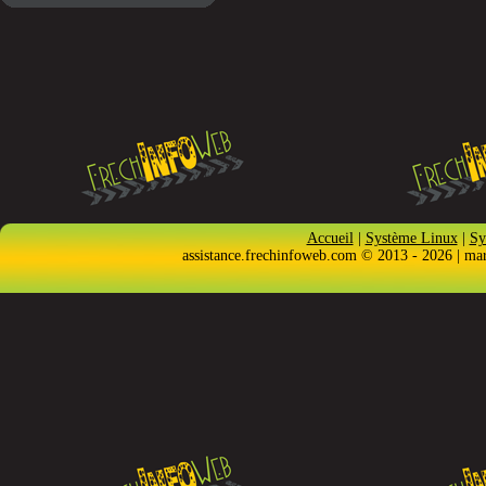
Accueil
|
Système Linux
|
Sy
assistance.frechinfoweb.com © 2013 - 2026 | ma