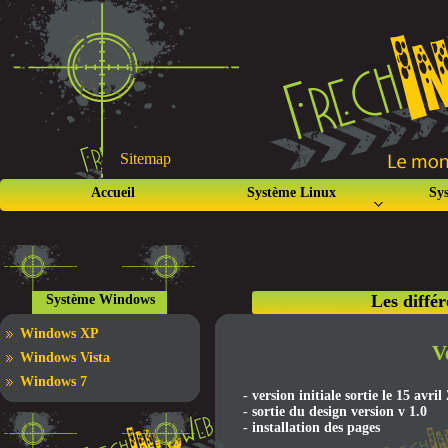
Sitemap
Accueil
Système Linux
Sy
Les différ
Système Windows
Windows XP
V
Windows Vista
Windows 7
- version initiale sortie le 15 avril
- sortie du design version v 1.0
- installation des pages