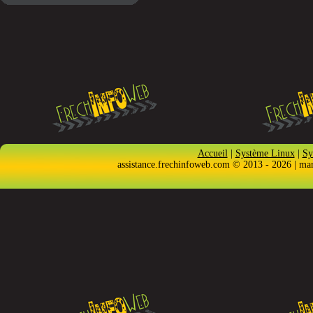
Accueil
|
Système Linux
|
Sy
assistance.frechinfoweb.com © 2013 - 2026 | ma