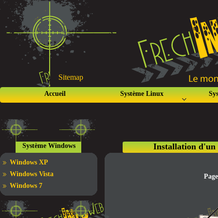
Sitemap
Accueil
Système Linux
Sy
Installation d'un
Système Windows
Windows XP
Windows Vista
Page
Windows 7