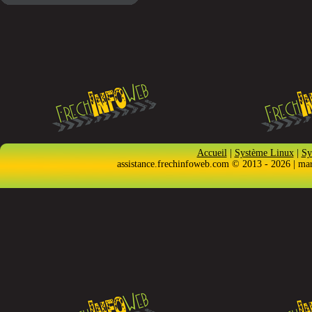
Accueil
|
Système Linux
|
Sy
assistance.frechinfoweb.com © 2013 - 2026 | ma