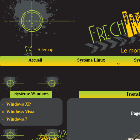
Sitemap
Accueil
Système Linux
Sy
Insta
Système Windows
Windows XP
Windows Vista
Page
Windows 7