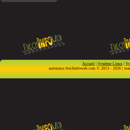
Accueil
|
Système Linux
|
Sy
assistance.frechinfoweb.com © 2013 - 2026 | ma