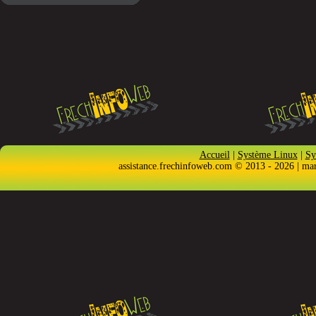
Accueil
|
Système Linux
|
Sy
assistance.frechinfoweb.com © 2013 - 2026 | ma