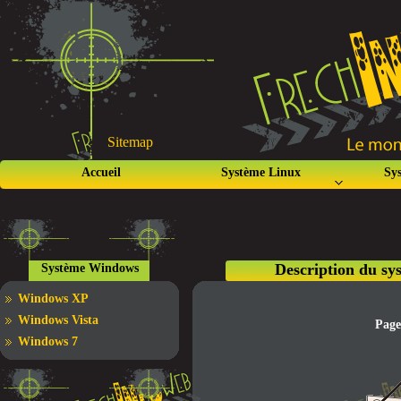
Sitemap
Accueil
Système Linux
Sy
Description du sy
Système Windows
Windows XP
Windows Vista
Page
Windows 7