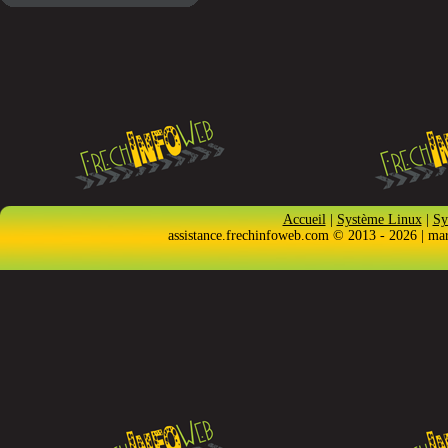
Accueil
|
Système Linux
|
Sy
assistance.frechinfoweb.com © 2013 - 2026 | ma