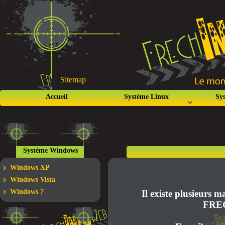
Sitemap
Accueil
Système Linux
Sy
Système Windows
Windows XP
Windows Vista
Windows 7
Il existe plusieurs m
FRE