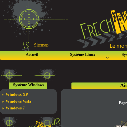
Sitemap
Accueil
Système Linux
Sy
Ai
Système Windows
Windows XP
Windows Vista
Page
Windows 7