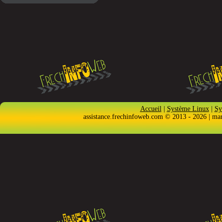
Accueil
|
Système Linux
|
Sy
assistance.frechinfoweb.com © 2013 - 2026 | ma