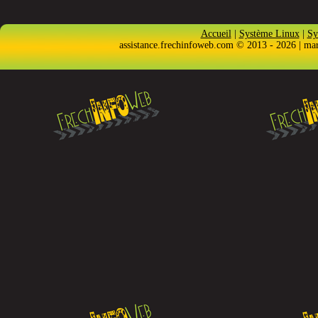
Accueil
|
Système Linux
|
Sy
assistance.frechinfoweb.com © 2013 - 2026 | ma